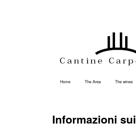
Main
Home
The Area
The wines
Skip
Skip
menu
to
to
Informazioni su
primary
secondary